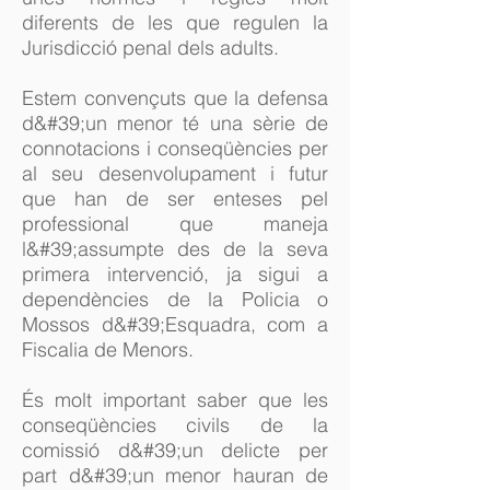
diferents de les que regulen la
Jurisdicció penal dels adults.
Estem convençuts que la defensa
d&#39;un menor té una sèrie de
connotacions i conseqüències per
al seu desenvolupament i futur
que han de ser enteses pel
professional que maneja
l&#39;assumpte des de la seva
primera intervenció, ja sigui a
dependències de la Policia o
Mossos d&#39;Esquadra, com a
Fiscalia de Menors.
És molt important saber que les
conseqüències civils de la
comissió d&#39;un delicte per
part d&#39;un menor hauran de