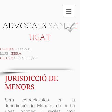
ADVOCATS
SANT
C
UGAT
LOURDES
LLORENTE
LLUÍS
GRIERA
HELENA
STAROMIEJSKI
JURISDICCIÓ DE
MENORS
Som especialistes en la
Jurisdicció de Menors, on hi ha
unes normes i regles molt