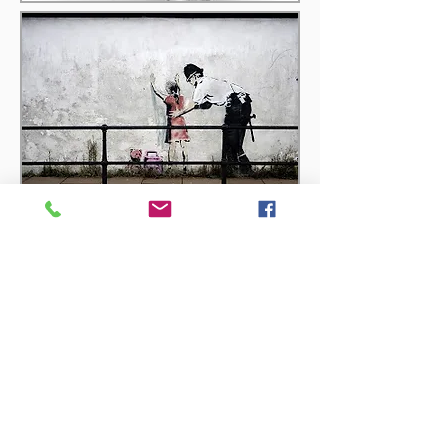
RESPONSABLE DE L&#39;ÀREA: