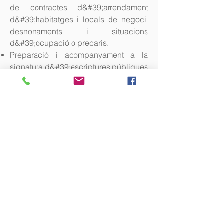
de contractes d&#39;arrendament
d&#39;habitatges i locals de negoci,
desnonaments i situacions
d&#39;ocupació o precaris.
Preparació i acompanyament a la
signatura d&#39;escriptures públiques
i posteriors tràmits registrals i de gestió
d&#39;impostos.
Drets reals. Assessorament i
acompanyament judicial en matèria
dexecució hipotecària.
Dret de successions: preparació de
testaments i regularització
d&#39;herències.
Pregunteu per la vostra situació i us
direm si podem assumir el vostre tema.
RESPONSABLE DE L&#39;ÀREA:
Lourdes Llorente