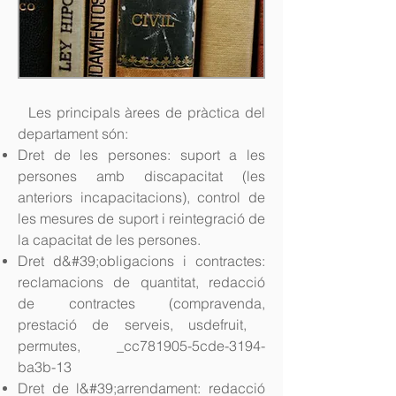
Les principals àrees de pràctica del
departament són:
Dret de les persones: suport a les
persones amb discapacitat (les
anteriors incapacitacions), control de
les mesures de suport i reintegració de
la capacitat de les persones.
Dret d&#39;obligacions i contractes:
reclamacions de quantitat, redacció
de contractes (compravenda,
prestació de serveis, usdefruit,
permutes, _cc781905-5cde-3194-
ba3b-13
Dret de l&#39;arrendament: redacció